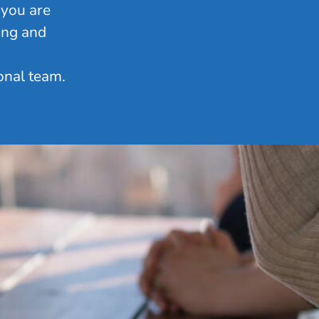
 you are
ing and
onal team.